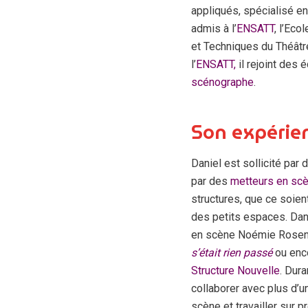
appliqués, spécialisé e
admis à l’
ENSATT
, l’Eco
et Techniques du Théâtr
l’
ENSATT,
il rejoint des 
scénographe
.
Son expérie
Daniel est sollicité par
par des
metteurs en sc
structures, que ce soie
des petits espaces. Dani
en scène Noémie Rosenb
s’était rien passé
ou enc
Structure Nouvelle
. Dura
collaborer avec plus d’u
scène et travailler sur p