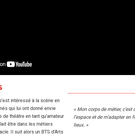
s
’est intéressé à la scène en
és qui lui ont donné envie
« Mon corps de métier, c’est d
 de théâtre en tant qu’amateur.
l’espace et de m’adapter en f
oulait être dans les métiers
lieux. »
cle. Il suit alors un BTS d’Arts