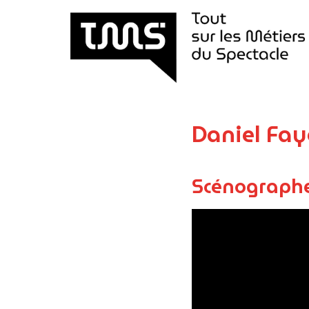
Aller
au
contenu
Daniel Fay
Scénograph