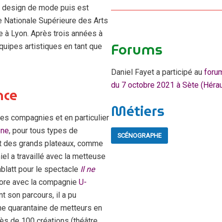
n design de mode puis est
le Nationale Supérieure des Arts
e à Lyon. Après trois années à
Forums
équipes artistiques en tant que
Daniel Fayet a participé au
forum
du 7 octobre 2021 à Sète (Héraul
nce
Métiers
 des compagnies et en particulier
ène
, pour tous types de
SCÉNOGRAPHE
nt des grands plateaux, comme
el a travaillé avec la metteuse
latt pour le spectacle
Il ne
ore avec la compagnie
U-
nt son parcours, il a pu
ne quarantaine de metteurs en
rès de 100 créations (théâtre,