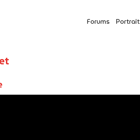
Forums
Portrai
et
e