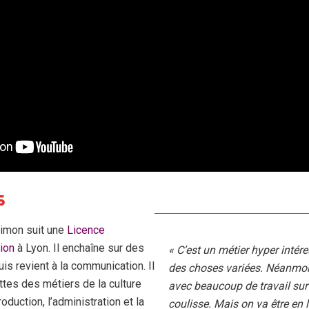
s
 Simon suit une
Licence
tion
à Lyon. Il enchaîne sur des
« C’est un métier hyper intér
is revient à la communication. Il
des choses variées. Néanmoi
tes des métiers de la culture
avec beaucoup de travail sur 
oduction, l’administration et la
coulisse. Mais on va être en l