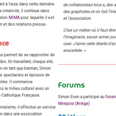
t à l’aise dans cette dernière
de collaborateur.trice.s, des a
la créativité, il continue dans
des graphistes et on fait l’int
ation
MIMA
pour laquelle il est
et l’association.
 et des relations presse.
C’est un métier où il faut être
l’imaginaire, savoir aimer jou
nce
oser. J’aime cette liberté d’ac
exacerbée. »
, lui permet de se rapprocher de
des. En travaillant, chaque été,
on en tant que barman, Simon
 spectacles et éprouve de
ipline. Il commence
Forums
 le milieu culturel avec un
o Catholique Française.
Simon Even a participé au
forum
Mirepoix (Ariège)
nalisme, il effectue un service
n dans une association