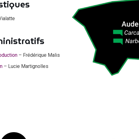
stiques
ialatte
inistratifs
oduction
– Frédérique Malis
n
– Lucie Martignolles