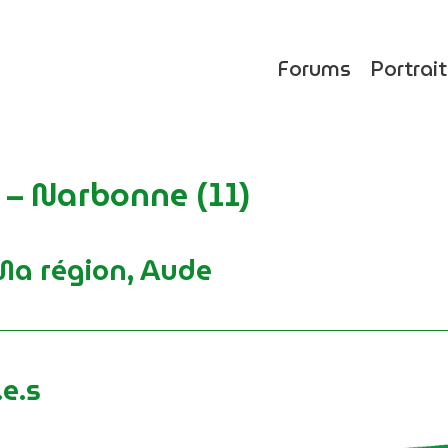
Forums
Portrai
3 – Narbonne (11)
a région, Aude
e.s