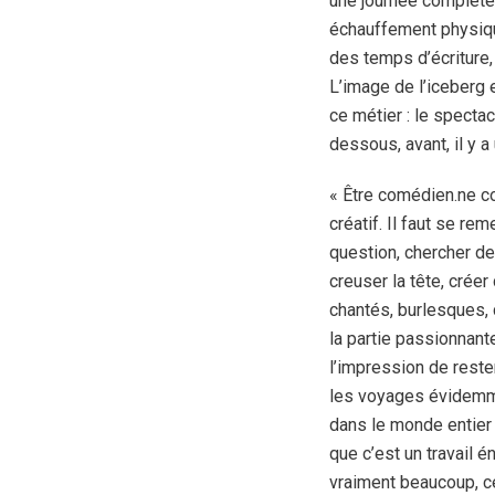
une journée complète
échauffement physique
des temps d’écriture, 
L’image de l’iceberg 
ce métier : le spectac
dessous, avant, il y a
« Être comédien.ne co
créatif. Il faut se re
question, chercher de 
creuser la tête, créer 
chantés, burlesques,
la partie passionnante
l’impression de rester
les voyages évidemme
dans le monde entier et
que c’est un travail én
vraiment beaucoup, ce