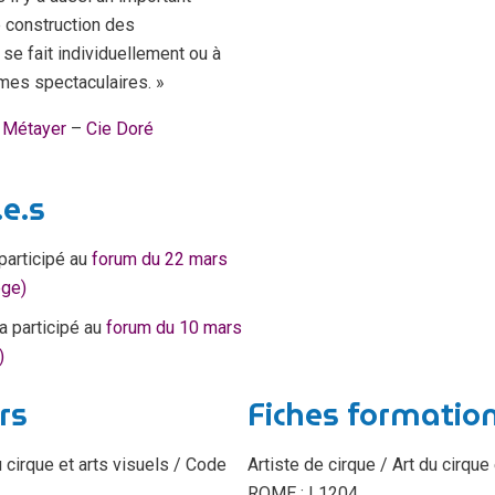
de construction des
 se fait individuellement ou à
rmes spectaculaires. »
 Métayer
–
Cie Doré
e.s
participé au
forum du 22 mars
ège)
a participé au
forum du 10 mars
)
rs
Fiches formatio
u cirque et arts visuels / Code
Artiste de cirque / Art du cirque
ROME : L1204