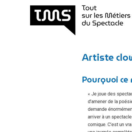
Aller
au
contenu
Artiste cl
Pourquoi ce 
« Je joue des spectacl
d’amener de la poésie 
demande énormément d
arriver à un spectacl
comique. C’est un vrai