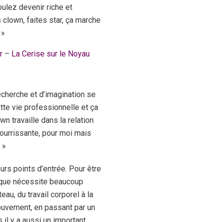
ulez devenir riche et
 clown, faites star, ça marche
 »
r
–
La Cerise sur le Noyau
recherche et d’imagination se
ette vie professionnelle et ça
wn travaille dans la relation
nourrissante, pour moi mais
 »
urs points d’entrée. Pour être
nique nécessite beaucoup
eau, du travail corporel à la
uvement, en passant par un
s il y a aussi un important