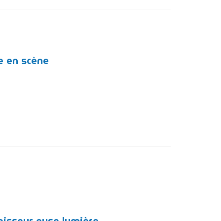
e en scène
gisseur.euse lumière