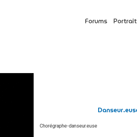
Forums
Portrai
Danseur.eus
Chorégraphe-danseur.euse