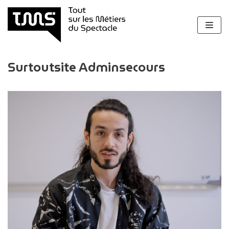
Aller
au
contenu
Surtoutsite Adminsecours